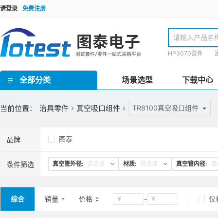
请登录
免费注册
HP3070套件
全部分类
场景选型
下载中心
GR泰瑞达套件(Teradyne) / HP3070套件 / TR套件 / SPEA套件 / Checksum套件 / SRC星河套件 / JET套件 / IPTE套件 / PTI 在线套件
欧规FCT测试套件 / 手动FCT套件 / 气动FCT套件 / FCT测试机柜
ICT界面板/inface板 / 界面针/转接针/开关针 / 接地板/镀锡覆铜板 / 欧标Block块/界面端口 / 治具线材 / 治具把手 / 治具拉扣/安全装置 / 压棒/豆丁 / 载板定位柱/载板定位柱/定位销钉 / 载板配件 / 导柱/导套 / 治具车件/连接件 / 轴承密封套/固定套 / 弹性定位柱托针/弹性压棒按键 / 真空密封海绵 / 真空吸口组件 / 翻盖支撑架/转轴合页 / 双行程气动模组 / 气弹簧 / 接地片 / ICT电子料 / 计数器/真空表 / 导光光纤 / 升降机构/扫描枪支架 / inline治具零件 / 针点检查/清洗工具 / 探针/压棒安装工具 / TR/GR/Keysight3070测试机配件 / 侧插模组
理德治具零件 / Yamaha治具零件 / 针线盘支柱/销钉 / 线针治具转接台
ICT治具设备 / PCB线针治具设备
当前位置：
治具零件
真空吸口组件
TR8100真空吸口组件
图泰
品牌
条件筛选
真空管外径:
请选择
材质:
请选择
真空管内径:
请
综合
销量
价格
-
仅
￥
￥
清空
确定