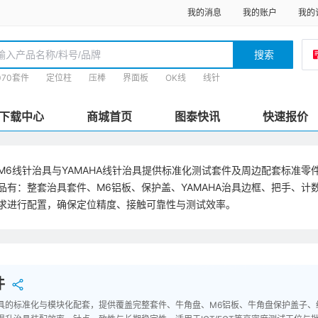
我的消息
我的账户
我的
搜索
070套件
定位柱
压棒
界面板
OK线
线针
下载中心
商城首页
图泰快讯
快速报价
向M6线针治具与YAMAHA线针治具提供标准化测试套件及周边配套标准
品有：整套治具套件、M6铝板、保护盖、YAMAHA治具边框、把手、
求进行配置，确保定位精度、接触可靠性与测试效率。
件
线针治具的标准化与模块化配套，提供覆盖完整套件、牛角盘、M6铝板、牛角盘保护盖