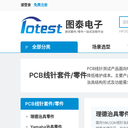
请登录
免费注册
HP3
全部分类
场景选型
GR泰瑞达套件(Teradyne) / HP3070套件 / TR套件 / SPEA套件 / Checksum套件 / SRC星河套件 / JET套件 / IPTE套件 / PTI 在线套件
欧规FCT测试套件 / 手动FCT套件 / 气动FCT套件 / FCT测试机柜
ICT界面板/inface板 / 界面针/转接针/开关针 / 接地板/镀锡覆铜板 / 欧标Block块/界面端口 / 治具线材 / 治具把手 / 治具拉扣/安全装置 / 压棒/豆丁 / 载板定位柱/载板定位柱/定位销钉 / 载板配件 / 导柱/导套 / 治具车件/连接件 / 轴承密封套/固定套 / 弹性定位柱托针/弹性压棒按键 / 真空密封海绵 / 真空吸口组件 / 翻盖支撑架/转轴合页 / 双行程气动模组 / 气弹簧 / 接地片 / ICT电子料 / 计数器/真空表 / 导光光纤 / 升降机构/扫描枪支架 / inline治具零件 / 针点检查/清洗工具 / 探针/压棒安装工具 / TR/GR/Keysight3070测试机配件 / 侧插模组
理德治具零件 / Yamaha治具零件 / 针线盘支柱/销钉 / 线针治具转接台
ICT治具设备 / PCB线针治具设备
PCB线针测试产品面
PCB线针套件/零件
降低维护成本。主要产
治具结构形式及功能需
PCB线针套件/零件
理德治具零
理德治具零件
面向16K/32K
Yamaha治具零件