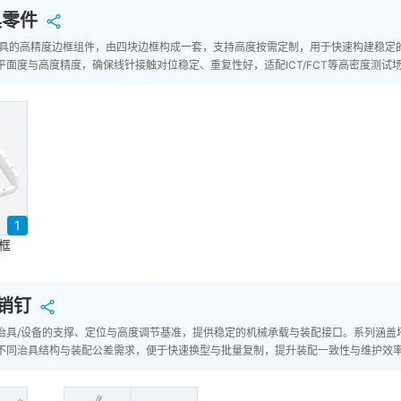
具零件
针治具的高精度边框组件，由四块边框构成一套，支持高度按需定制，用于快速构建稳
面度与高度精度，确保线针接触对位稳定、重复性好，适配ICT/FCT等高密度测试
1
边框
销钉
治具/设备的支撑、定位与高度调节基准，提供稳定的机械承载与装配接口。系列涵盖
不同治具结构与装配公差需求，便于快速换型与批量复制，提升装配一致性与维护效