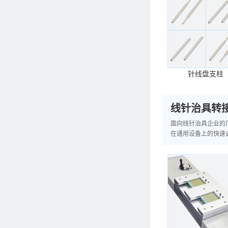
针线盘支柱
线针治具转
面向线针治具企业的厂
在通用设备上的快速