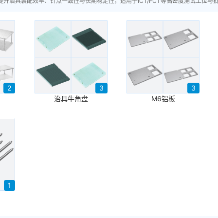
提升治具装配效率、针点一致性与长期稳定性，适用于ICT/FCT等高密度测试工位与
2
3
3
治具牛角盘
M6铝板
1