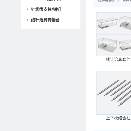
接等关键环节，旨在
针线盘支柱/销钉
线针治具转接台
线针治具套件
上下模结合柱