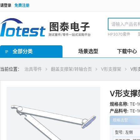
请登录
免费注册
HP3070套件
全部分类
场景选型
下载中心
GR泰瑞达套件(Teradyne) / HP3070套件 / TR套件 / SPEA套件 / Checksum套件 / SRC星河套件 / JET套件 / IPTE套件 / PTI 在线套件
欧规FCT测试套件 / 手动FCT套件 / 气动FCT套件 / FCT测试机柜
ICT界面板/inface板 / 界面针/转接针/开关针 / 接地板/镀锡覆铜板 / 欧标Block块/界面端口 / 治具线材 / 治具把手 / 治具拉扣/安全装置 / 压棒/豆丁 / 载板定位柱/载板定位柱/定位销钉 / 载板配件 / 导柱/导套 / 治具车件/连接件 / 轴承密封套/固定套 / 弹性定位柱托针/弹性压棒按键 / 真空密封海绵 / 真空吸口组件 / 翻盖支撑架/转轴合页 / 双行程气动模组 / 气弹簧 / 接地片 / ICT电子料 / 计数器/真空表 / 导光光纤 / 升降机构/扫描枪支架 / inline治具零件 / 针点检查/清洗工具 / 探针/压棒安装工具 / TR/GR/Keysight3070测试机配件 / 侧插模组
理德治具零件 / Yamaha治具零件 / 针线盘支柱/销钉 / 线针治具转接台
ICT治具设备 / PCB线针治具设备
当前位置：
治具零件
翻盖支撑架/转轴合页
V形支撑架
V形
V形支撑
规格名称:
TE-1
产品料号:
TE-1
规格选型
型号:
左侧