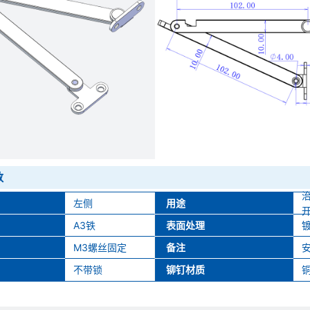
数
左侧
用途
A3铁
表面处理
M3螺丝固定
备注
不带锁
铆钉材质